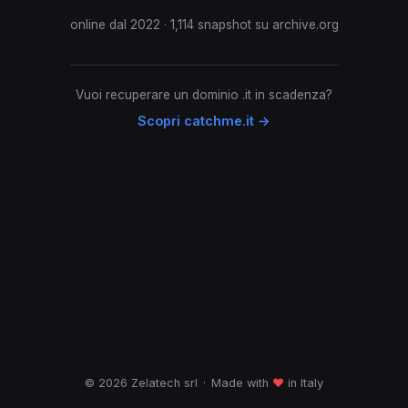
online dal 2022 · 1,114 snapshot su archive.org
Vuoi recuperare un dominio .it in scadenza?
Scopri catchme.it →
© 2026 Zelatech srl
·
Made with
♥
in Italy