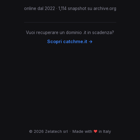
online dal 2022 · 1,114 snapshot su archive.org
Vuoi recuperare un dominio .it in scadenza?
Scopri catchme.it →
© 2026 Zelatech srl
·
Made with
♥
in Italy